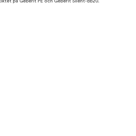
iktet på Geberit PE och Geberit Silent-db20.