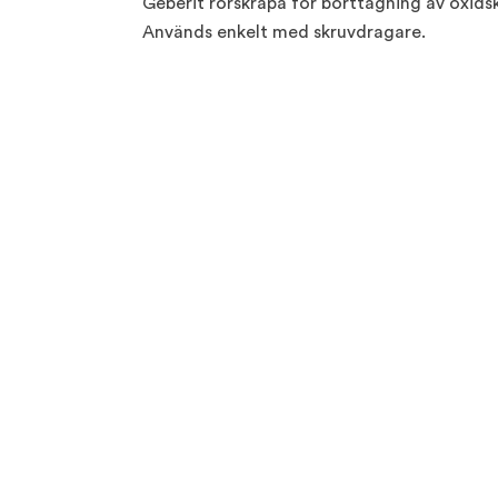
Geberit rörskrapa för borttagning av oxidsk
Används enkelt med skruvdragare.