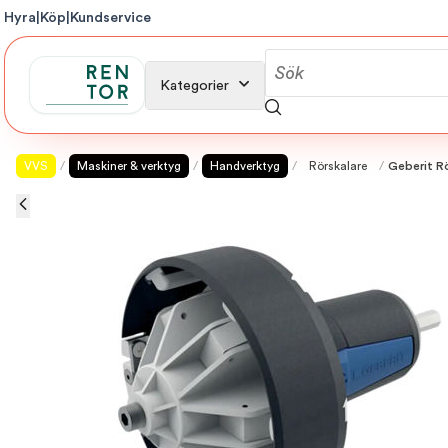
Hyra
|
Köp
|
Kundservice
Kategorier
VVS
/
Maskiner & verktyg
/
Handverktyg
/
Rörskalare
/
Geberit R