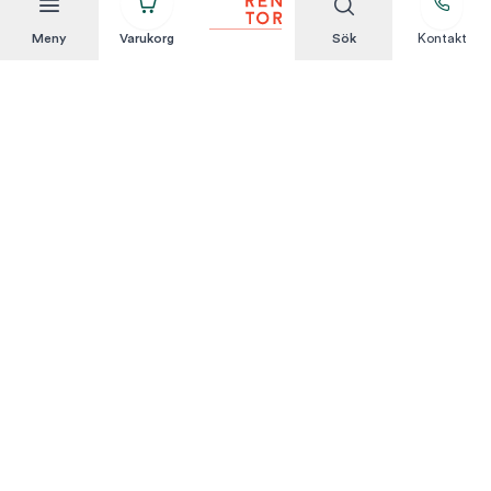
Meny
Varukorg
Sök
Kontakt
Att hyra är enkelt
KUNDSERVICE
Integritetspolicy
Hyresvillkor
Om oss
Kontakta oss