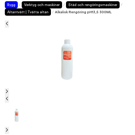
Bygg
/
Verktyg och maskiner
/
Städ och rengöringsmaskiner
/
Altantvätt | Tvätta altan
/
Alkalisk Rengöring pH13,5 300ML