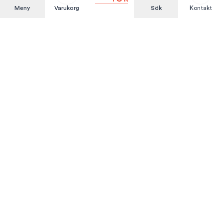
Meny
Varukorg
Sök
Kontakt
Att hyra är enkelt
KUNDSERVICE
Integritetspolicy
Hyresvillkor
Om oss
Kontakta oss
MITT KONTO