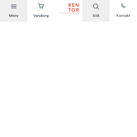
Meny
Varukorg
Sök
Kontakt
Att hyra är enkelt
KUNDSERVICE
Integritetspolicy
Hyresvillkor
Om oss