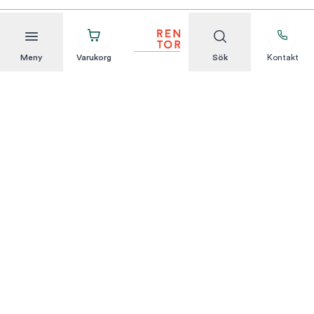
Meny
Varukorg
Sök
Kontakt
Att hyra är enkelt
KUNDSERVICE
Integritetspolicy
Hyresvillkor