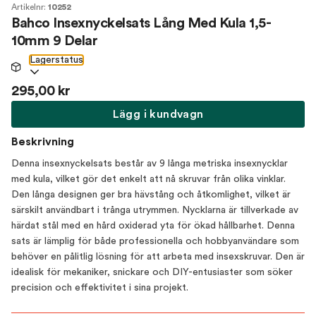
Artikelnr:
10252
Bahco Insexnyckelsats Lång Med Kula 1,5-
10mm 9 Delar
Lagerstatus
295,00 kr
Lägg i kundvagn
Beskrivning
Denna insexnyckelsats består av 9 långa metriska insexnycklar
med kula, vilket gör det enkelt att nå skruvar från olika vinklar.
Den långa designen ger bra hävstång och åtkomlighet, vilket är
särskilt användbart i trånga utrymmen. Nycklarna är tillverkade av
härdat stål med en hård oxiderad yta för ökad hållbarhet. Denna
sats är lämplig för både professionella och hobbyanvändare som
behöver en pålitlig lösning för att arbeta med insexskruvar. Den är
idealisk för mekaniker, snickare och DIY-entusiaster som söker
precision och effektivitet i sina projekt.