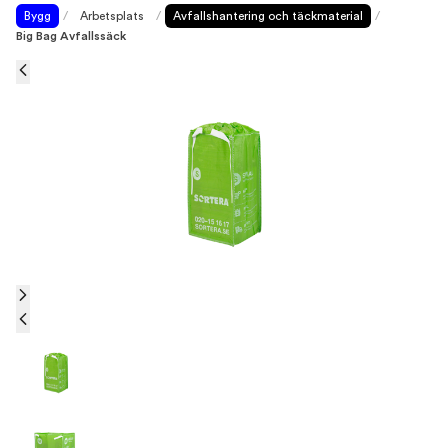
Bygg
/
Arbetsplats
/
Avfallshantering och täckmaterial
/
Big Bag Avfallssäck