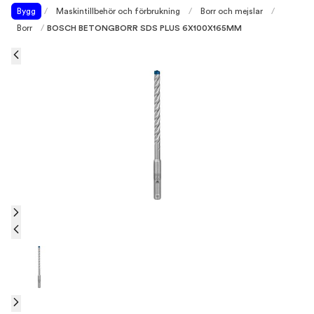
Bygg
/
Maskintillbehör och förbrukning
/
Borr och mejslar
/
Borr
/
BOSCH BETONGBORR SDS PLUS 6X100X165MM