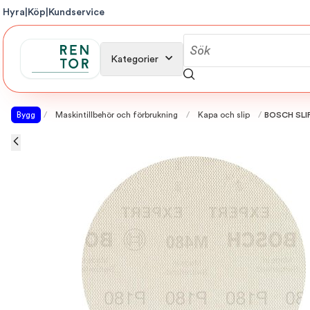
Hyra
|
Köp
|
Kundservice
Kategorier
Bygg
/
Maskintillbehör och förbrukning
/
Kapa och slip
/
BOSCH SLI