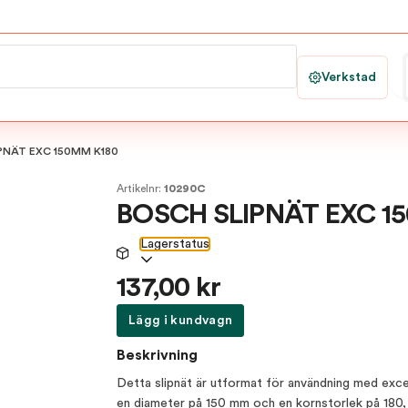
Verkstad
PNÄT EXC 150MM K180
Artikelnr:
10290C
BOSCH SLIPNÄT EXC 1
Lagerstatus
137,00 kr
Lägg i kundvagn
Beskrivning
Detta slipnät är utformat för användning med excent
en diameter på 150 mm och en kornstorlek på 180, e