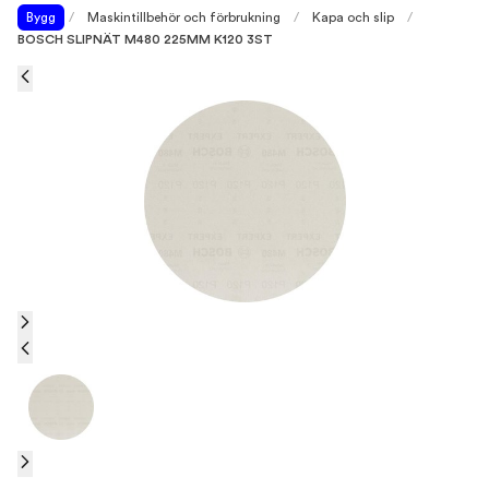
Bygg
/
Maskintillbehör och förbrukning
/
Kapa och slip
/
BOSCH SLIPNÄT M480 225MM K120 3ST