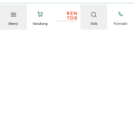
Meny
Varukorg
Sök
Kontakt
Att hyra är enkelt
KUNDSERVICE
Integritetspolicy
Hyresvillkor