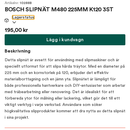
Artikelnr:
10288B
BOSCH SLIPNÄT M480 225MM K120 3ST
Lagerstatus
195,00 kr
Lägg i kundvagn
Beskrivning
Detta slipnät är avsett för användning med slipmaskiner och är
speciellt utformat för att slipa hårda träytor. Med en diameter på
225 mm och en kornstorlek på 120, erbjuder det effektiv
materialborttagning och en jämn yta. Slipnätet är lämpligt för
både professionella hantverkare och DIY-entusiaster som arbetar
med träbearbetning eller renovering. Det är idealiskt för att
förbereda ytor för målning eller lackering, vilket gör det till ett
viktigt verktyg i varje verkstad. Användare som söker
högkvalitativa slipprodukter kommer att dra nytta av detta slipnät
i sina projekt.