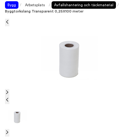
Bygg
/
Arbetsplats
/
Avfallshantering och täckmaterial
/
Byggtorkslang Transparent 0,25X100 meter