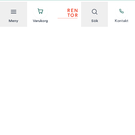
Meny
Varukorg
Sök
Kontakt
Att hyra är enkelt
KUNDSERVICE
Integritetspolicy
Hyresvillkor
Om oss