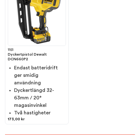
1151
Dyckertpistol Dewalt
DCN660P2
Endast batteridrift
ger smidig
användning
Dyckertlängd 32-
63mm / 20°
magasinvinkel
Två hastigheter
173,00 kr