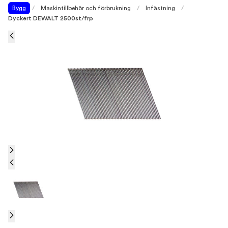
Bygg
/
Maskintillbehör och förbrukning
/
Infästning
/
Dyckert DEWALT 2500st/frp