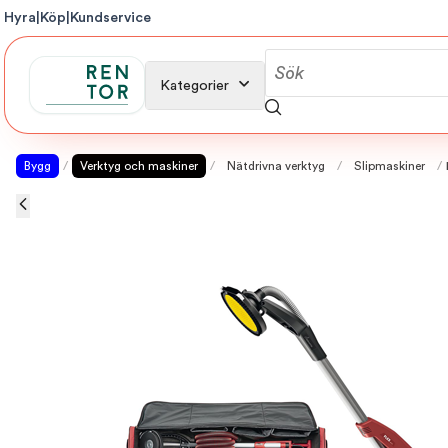
Hyra
|
Köp
|
Kundservice
Kategorier
Bygg
/
Verktyg och maskiner
/
Nätdrivna verktyg
/
Slipmaskiner
/