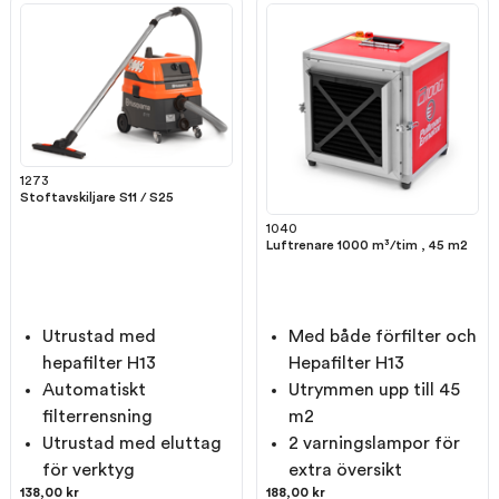
1273
Stoftavskiljare S11 / S25
1040
Luftrenare 1000 m³/tim , 45 m2
Utrustad med
Med både förfilter och
hepafilter H13
Hepafilter H13
Automatiskt
Utrymmen upp till 45
filterrensning
m2
Utrustad med eluttag
2 varningslampor för
för verktyg
extra översikt
138,00 kr
188,00 kr