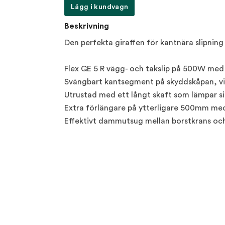
Lägg i kundvagn
Beskrivning
Den perfekta giraffen för kantnära slipning 
Flex GE 5 R vägg- och takslip på 500W med
Svängbart kantsegment på skyddskåpan, vilk
Utrustad med ett långt skaft som lämpar sig
Extra förlängare på ytterligare 500mm med
Effektivt dammutsug mellan borstkrans och 