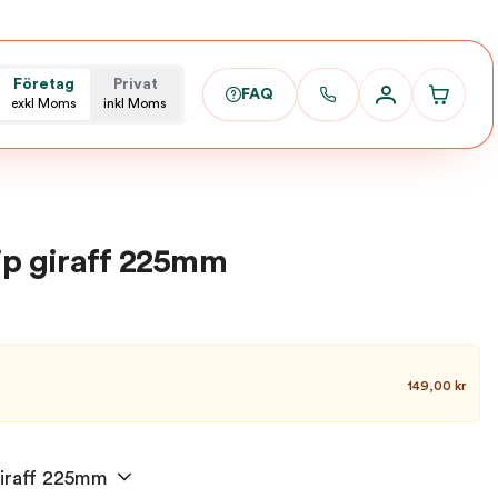
Företag
Privat
FAQ
exkl Moms
inkl Moms
lip giraff 225mm
149,00 kr
giraff 225mm