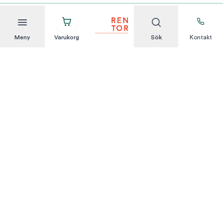
Meny
Varukorg
Sök
Kontakt
Att hyra är enkelt
KUNDSERVICE
Integritetspolicy
Hyresvillkor