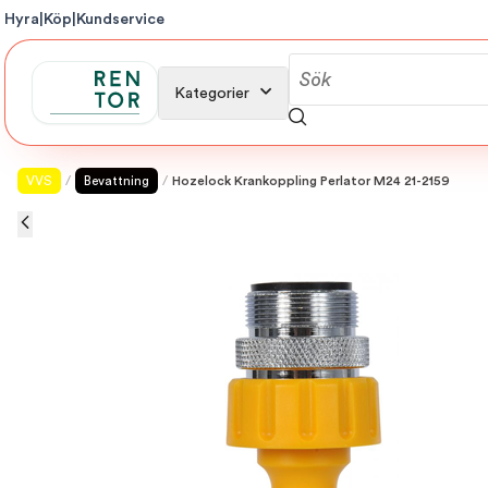
Hyra
|
Köp
|
Kundservice
Kategorier
VVS
/
Bevattning
/
Hozelock Krankoppling Perlator M24 21-2159