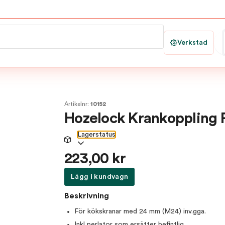
Verkstad
Artikelnr:
10152
Hozelock Krankoppling P
Lagerstatus
223,00 kr
Lägg i kundvagn
Beskrivning
För kökskranar med 24 mm (M24) inv.gga.
Inkl perlator som ersätter befintlig