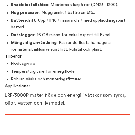
Snabb installation
: Monteras utanpå rör (DN25–1200).
Hög precision
: Noggrannhet bättre än ±1%.
Batteridrift
: Upp till 16 timmars drift med uppladdningsbart
batteri.
Datalogger
: 16 GB minne för enkel export till Excel.
Mångsidig användning
: Passar de flesta homogena
rörmaterial, inklusive rostfritt, kolstål och plast.
Tillbehör
Flödesgivare
Temperaturgivare för energiflöde
Robust väska och monteringsfixturer
Applikationer
LRF-3000P mäter flöde och energi i vätskor som syror,
oljor, vatten och livsmedel.