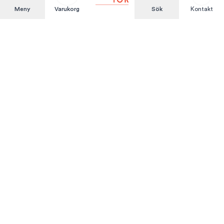
Meny
Varukorg
Sök
Kontakt
Att hyra är enkelt
KUNDSERVICE
Integritetspolicy
Hyresvillkor
Om oss
Kontakta oss
MITT KONTO