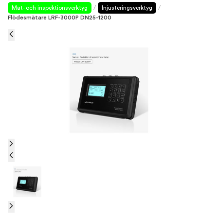
Mät- och inspektionsverktyg
/
Injusteringsverktyg
/
Flödesmätare LRF-3000P DN25-1200