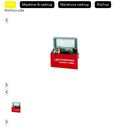
VVS
/
Maskiner & verktyg
/
Nätdrivna verktyg
/
Rörfrys
/
Rörfrys Lilla