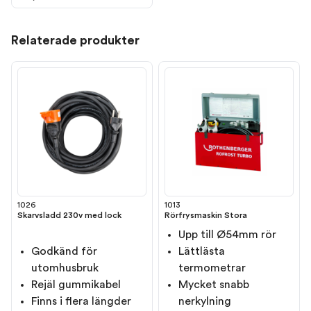
Relaterade produkter
1026
1013
Skarvsladd 230v med lock
Rörfrysmaskin Stora
Upp till Ø54mm rör
Godkänd för
Lättlästa
utomhusbruk
termometrar
Rejäl gummikabel
Mycket snabb
Finns i flera längder
nerkylning