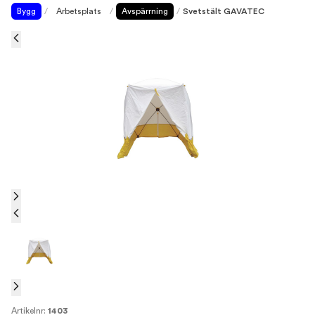
Bygg
/
Arbetsplats
/
Avspärrning
/
Svetstält GAVATEC
Artikelnr:
1403