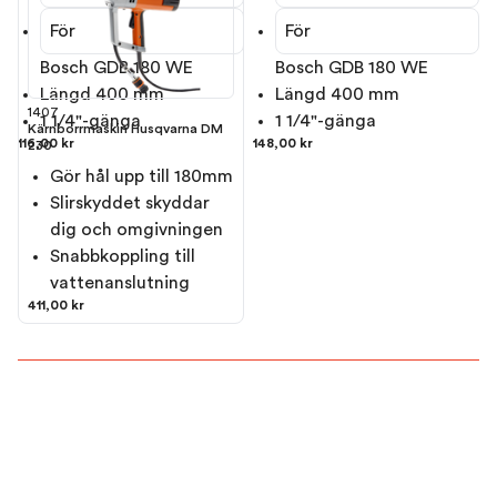
För
För
Bosch GDB 180 WE
Bosch GDB 180 WE
Längd 400 mm
Längd 400 mm
1407
1 1/4"-gänga
1 1/4"-gänga
Kärnborrmaskin Husqvarna DM
116,00 kr
148,00 kr
230
Gör hål upp till 180mm
Slirskyddet skyddar
dig och omgivningen
Snabbkoppling till
vattenanslutning
411,00 kr