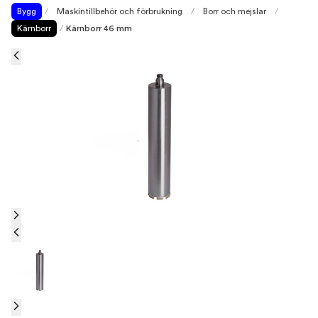
Bygg
/
Maskintillbehör och förbrukning
/
Borr och mejslar
/
Kärnborr
/
Kärnborr 46 mm