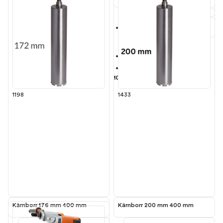
För
Bosch GDB 180 WE
Längd 400 mm
1 1/4"-gänga
104,00 kr
1198
1433
Kärnborr 176 mm 400 mm
Kärnborr 200 mm 400 mm