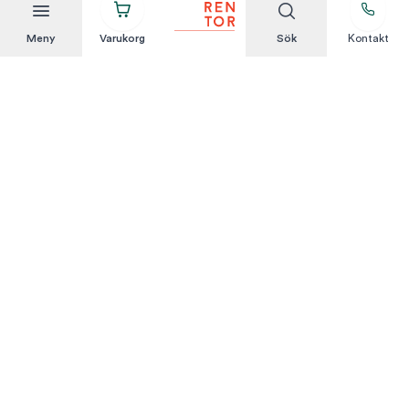
Meny
Varukorg
Sök
Kontakt
Att hyra är enkelt
KUNDSERVICE
Integritetspolicy
Hyresvillkor
Om oss
Kontakta oss