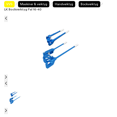
VVS
/
Maskiner & verktyg
/
Handverktyg
/
Bockverktyg
/
LK Bockverktyg Pal 16-40