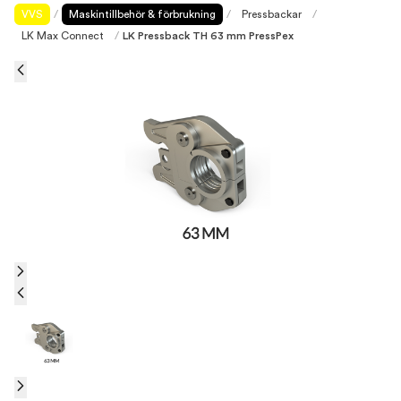
VVS
/
Maskintillbehör & förbrukning
/
Pressbackar
/
LK Max Connect
/
LK Pressback TH 63 mm PressPex