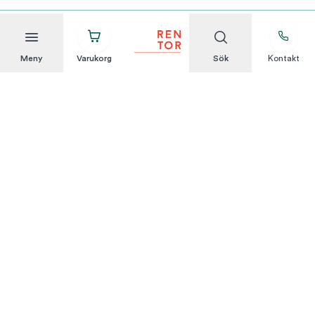
Meny
Varukorg
Sök
Kontakt
Att hyra är enkelt
KUNDSERVICE
Integritetspolicy
Hyresvillkor