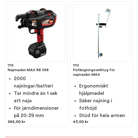
1118
1119
Najmaskin MAX RB 398
Förlängningsverktyg för
najmaskin MAX
2000
najningar/batteri
Ergonomiskt
Tar mindre än 1 sek
hjälpmedel
att naja
Säker najning i
För järndimensioner
fothöjd
på 20-39 mm
Stöd för hela armen
265,00 kr
43,00 kr