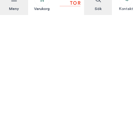
Meny
Varukorg
Sök
Kontakt
Att hyra är enkelt
KUNDSERVICE
Integritetspolicy
Hyresvillkor
Om oss
Kontakta oss