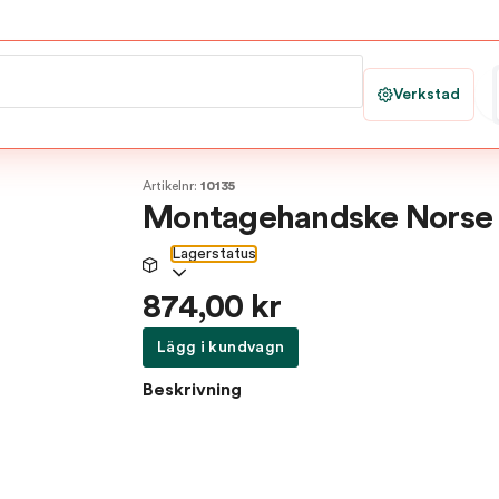
Verkstad
Artikelnr:
10135
Montagehandske Norse F
Lagerstatus
874,00 kr
Lägg i kundvagn
Beskrivning