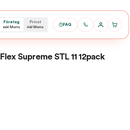
Företag
Privat
FAQ
exkl Moms
inkl Moms
lex Supreme STL 11 12pack