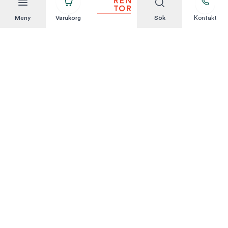
Meny
Varukorg
Sök
Kontakt
Att hyra är enkelt
KUNDSERVICE
Integritetspolicy
Hyresvillkor
Om oss
Kontakta oss