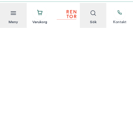
Meny
Varukorg
Sök
Kontakt
Att hyra är enkelt
KUNDSERVICE
Integritetspolicy
Hyresvillkor