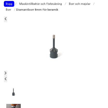
Bygg
/
Maskintillbehör och förbrukning
/
Borr och mejslar
/
Borr
/
Diamantborr 8mm för keramik