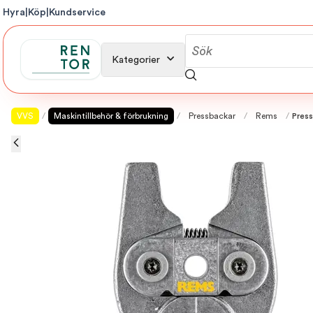
Hyra
|
Köp
|
Kundservice
Kategorier
VVS
/
Maskintillbehör & förbrukning
/
Pressbackar
/
Rems
/
Pres