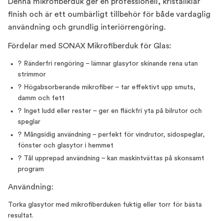
Denna mikrofiberduk ger en professionell, kristallklar
finish och är ett oumbärligt tillbehör för både vardaglig
användning och grundlig interiörrengöring.
Fördelar med SONAX Mikrofiberduk för Glas:
? Ränderfri rengöring – lämnar glasytor skinande rena utan
strimmor
? Högabsorberande mikrofiber – tar effektivt upp smuts,
damm och fett
? Inget ludd eller rester – ger en fläckfri yta på bilrutor och
speglar
? Mångsidig användning – perfekt för vindrutor, sidospeglar,
fönster och glasytor i hemmet
? Tål upprepad användning – kan maskintvättas på skonsamt
program
Användning:
Torka glasytor med mikrofiberduken fuktig eller torr för bästa
resultat.