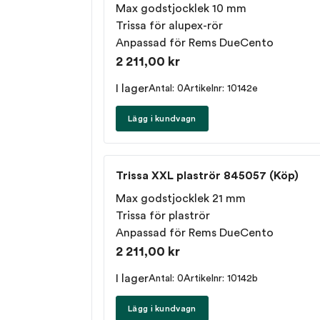
Max godstjocklek 10 mm
Trissa för alupex-rör
Anpassad för
Rems DueCento
2 211,00 kr
I lager
Antal: 0
Artikelnr: 10142e
Lägg i kundvagn
Trissa XXL plaströr 845057 (Köp)
Max godstjocklek 21 mm
Trissa för plaströr
Anpassad för
Rems DueCento
2 211,00 kr
I lager
Antal: 0
Artikelnr: 10142b
Lägg i kundvagn