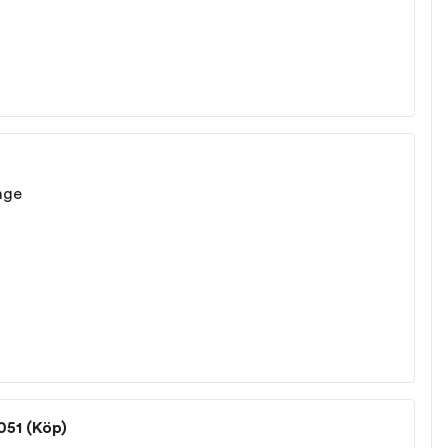
änge
051 (Köp)