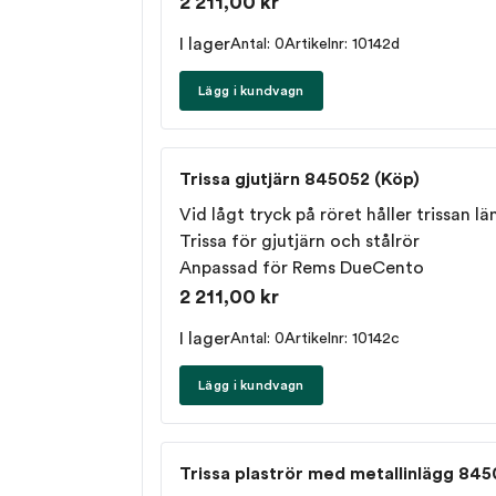
2 211,00 kr
I lager
Antal: 0
Artikelnr: 10142d
Lägg i kundvagn
Trissa gjutjärn 845052 (Köp)
Vid lågt tryck på röret håller trissan l
Trissa för gjutjärn och stålrör
Anpassad för
Rems DueCento
2 211,00 kr
I lager
Antal: 0
Artikelnr: 10142c
Lägg i kundvagn
Trissa plaströr med metallinlägg 845