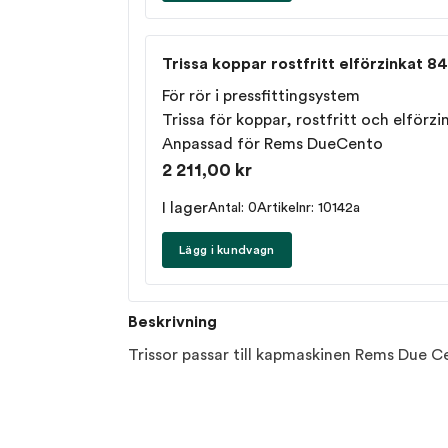
Trissa koppar rostfritt elförzinkat 8
För rör i pressfittingsystem
Trissa för koppar, rostfritt och elförzi
Anpassad för
Rems DueCento
2 211,00 kr
I lager
Antal: 0
Artikelnr: 10142a
Lägg i kundvagn
Beskrivning
Trissor passar till kapmaskinen Rems Due C