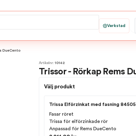
Verkstad
ms DueCento
Artikelnr:
10142
Trissor - Rörkap Rems 
Välj produkt
Trissa Elförzinkat med fasning 84505
Fasar röret
Trissa för elförzinkade rör
Anpassad för
Rems DueCento