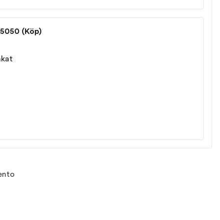
45050 (Köp)
nkat
ento