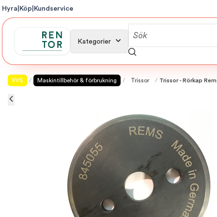
Hyra
|
Köp
|
Kundservice
Kategorier
VVS
/
Maskintillbehör & förbrukning
/
Trissor
/
Trissor - Rörkap Re