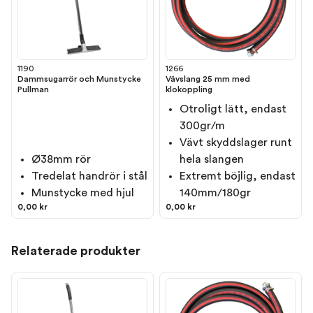
1190
1266
Dammsugarrör och Munstycke
Vävslang 25 mm med
Pullman
klokoppling
Otroligt lätt, endast
300gr/m
Vävt skyddslager runt
Ø38mm rör
hela slangen
Tredelat handrör i stål
Extremt böjlig, endast
Munstycke med hjul
140mm/180gr
0,00 kr
0,00 kr
Relaterade produkter