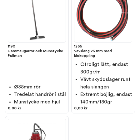
1190
1266
Dammsugarrör och Munstycke
Vävslang 25 mm med
Pullman
klokoppling
Otroligt lätt, endast
300gr/m
Vävt skyddslager runt
Ø38mm rör
hela slangen
Tredelat handrör i stål
Extremt böjlig, endast
Munstycke med hjul
140mm/180gr
0,00 kr
0,00 kr