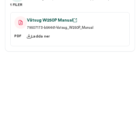
1 FILER
Våtsug W250P Manual
79507173-b54461-Vatsug_W250P_Manual
Ladda ner
PDF