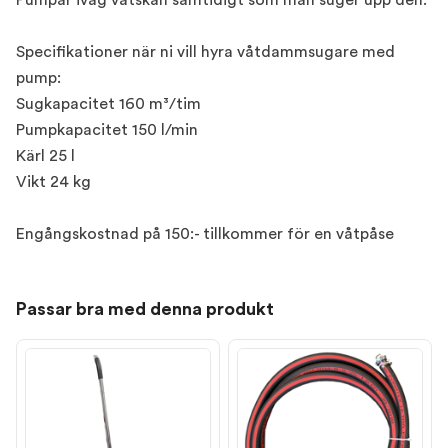
Pumpar iväg vätskan samtidigt som man suger upp den.
Specifikationer när ni vill hyra våtdammsugare med
pump:
Sugkapacitet 160 m³/tim
Pumpkapacitet 150 l/min
Kärl 25 l
Vikt 24 kg
Engångskostnad på 150:- tillkommer för en våtpåse
Passar bra med denna produkt