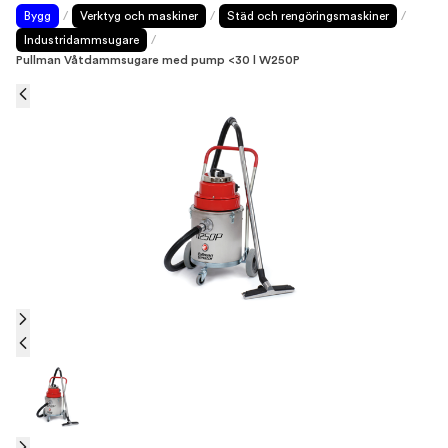
Bygg
/
Verktyg och maskiner
/
Städ och rengöringsmaskiner
/
Industridammsugare
/
Pullman Våtdammsugare med pump <30 l W250P