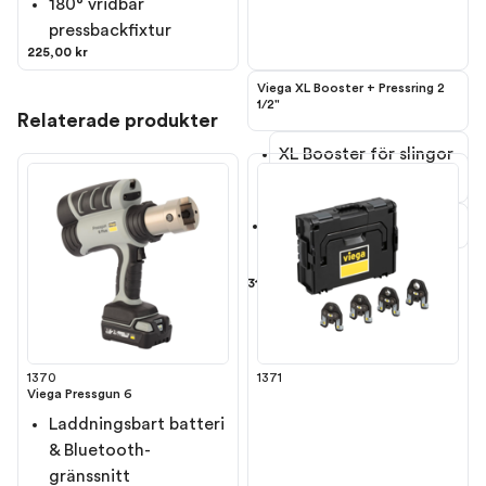
180° vridbar
pressbackfixtur
225,00 kr
Viega XL Booster + Pressring 2
1/2"
Relaterade produkter
XL Booster för slingor
Levereras i plastlåda
Anpassad för
V
iega Pressgun 6
314,00 kr
1370
1371
Viega Pressgun 6
Laddningsbart batteri
& Bluetooth-
gränssnitt