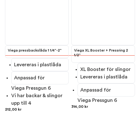
Viega pressbackslåda 1 1/4"-2"
Viega XL Booster + Pressring 2
1/2"
Levereras i plastlåda
XL Booster för slingor
Levereras i plastlåda
Anpassad för
V
iega Pressgun 6
Anpassad för
Vi har backar & slingor
V
iega Pressgun 6
upp till 4
314,00 kr
212,00 kr