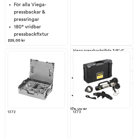
För alla Viega-
pressbackar &
pressringar
180° vridbar
pressbackfixtur
225,00 kr
Viega pressbackslåda 3/8"-1"
Levereras i plastlåda
Anpassad för
V
iega Pressgun 6
Vi har backar & slingor
upp till 4
174,00 kr
1372
1373