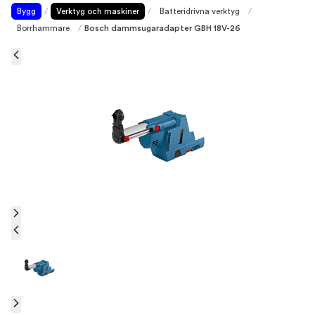
Bygg
/
Verktyg och maskiner
/
Batteridrivna verktyg
/
Borrhammare
/
Bosch dammsugaradapter GBH 18V-26