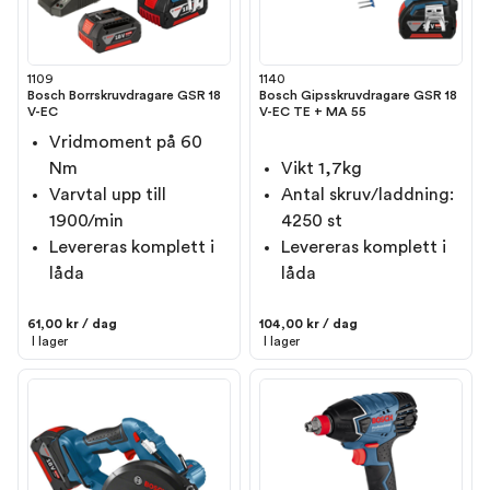
1109
1140
Bosch Borrskruvdragare GSR 18
Bosch Gipsskruvdragare GSR 18
V-EC
V-EC TE + MA 55
Vridmoment på 60
Nm
Vikt 1,7kg
Varvtal upp till
Antal skruv/laddning:
1900/min
4250 st
Levereras komplett i
Levereras komplett i
låda
låda
61,00 kr / dag
104,00 kr / dag
I lager
I lager