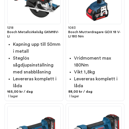
1218
1083
Bosch Metallcirkelsåg GKM18V-
Bosch Mutterdragare GDX 18 V-
LI
LI 180 Nm
Kapning upp till 50mm
i metall
Steglös
Vridmoment max
sågdjupsinställning
180Nm
med snabblåsning
Vikt 1,8kg
Levereras komplett i
Levereras komplett i
låda
låda
165,00 kr / dag
88,00 kr / dag
I lager
I lager