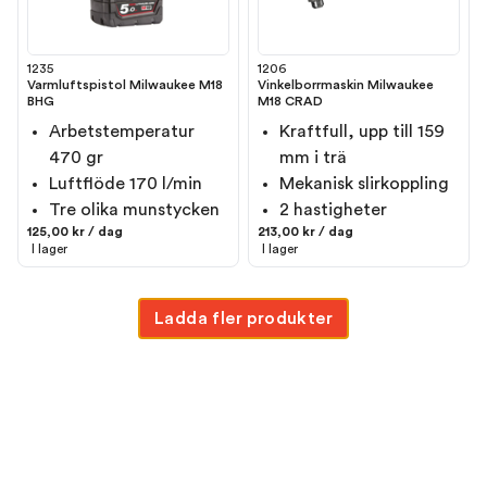
1235
1206
Varmluftspistol Milwaukee M18
Vinkelborrmaskin Milwaukee
BHG
M18 CRAD
Arbetstemperatur
Kraftfull, upp till 159
470 gr
mm i trä
Luftflöde 170 l/min
Mekanisk slirkoppling
Tre olika munstycken
2 hastigheter
125,00 kr / dag
213,00 kr / dag
I lager
I lager
Ladda fler produkter