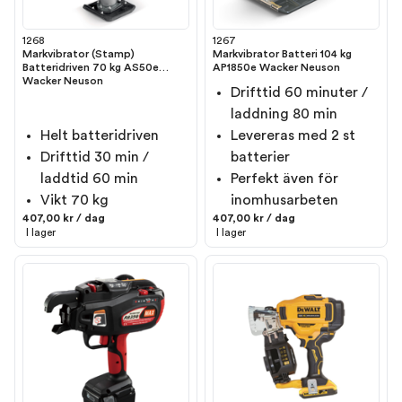
1268
1267
Markvibrator (Stamp)
Markvibrator Batteri 104 kg
Batteridriven 70 kg AS50e
AP1850e Wacker Neuson
Wacker Neuson
Drifttid 60 minuter /
laddning 80 min
Helt batteridriven
Levereras med 2 st
Drifttid 30 min /
batterier
laddtid 60 min
Perfekt även för
Vikt 70 kg
inomhusarbeten
407,00 kr / dag
407,00 kr / dag
I lager
I lager