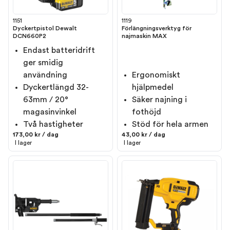
1151
1119
Dyckertpistol Dewalt
Förlängningsverktyg för
DCN660P2
najmaskin MAX
Endast batteridrift
ger smidig
användning
Ergonomiskt
Dyckertlängd 32-
hjälpmedel
63mm / 20°
Säker najning i
magasinvinkel
fothöjd
Två hastigheter
Stöd för hela armen
173,00 kr / dag
43,00 kr / dag
I lager
I lager