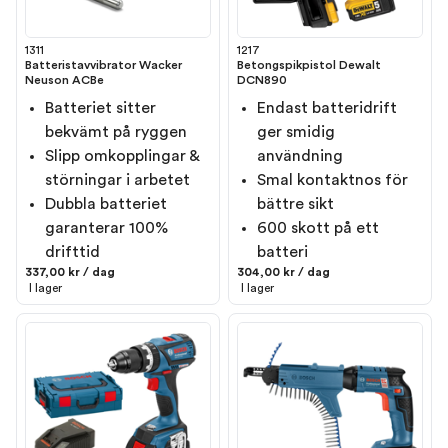
1311
1217
Batteristavvibrator Wacker
Betongspikpistol Dewalt
Neuson ACBe
DCN890
Batteriet sitter
Endast batteridrift
bekvämt på ryggen
ger smidig
Slipp omkopplingar &
användning
störningar i arbetet
Smal kontaktnos för
Dubbla batteriet
bättre sikt
garanterar 100%
600 skott på ett
drifttid
batteri
337,00 kr / dag
304,00 kr / dag
I lager
I lager