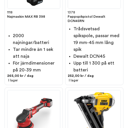
1118
1378
Najmaskin MAX RB 398
Pappspikpistol Dewalt
DCN45RN
Trådsvetsad
2000
spikspole, passar med
najningar/batteri
19 mm-45 mm lång
Tar mindre än 1 sek
spik
att naja
Dewalt DCN45
För järndimensioner
Upp till 1 300 på ett
på 20-39 mm
batteri
265,00 kr / dag
252,00 kr / dag
I lager
I lager