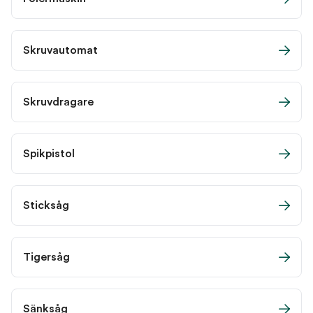
Skruvautomat
Skruvdragare
Spikpistol
Sticksåg
Tigersåg
Sänksåg