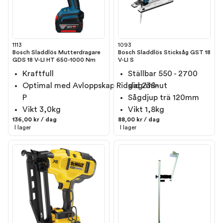
1113
1093
Bosch Sladdlös Mutterdragare
Bosch Sladdlös Sticksåg GST 18
GDS 18 V-LI HT 650-1000 Nm
V-LI S
Kraftfull
Ställbar 550 - 2700
Optimal med Avloppskap Ridgid 238-
slag/minut
P
Sågdjup trä 120mm
Vikt 3,0kg
Vikt 1,8kg
136,00 kr / dag
88,00 kr / dag
I lager
I lager