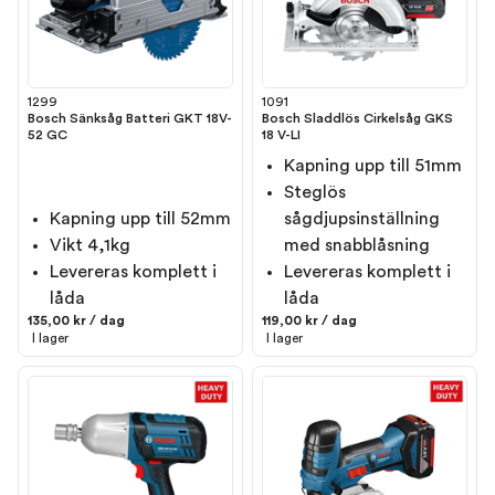
1299
1091
Bosch Sänksåg Batteri GKT 18V-
Bosch Sladdlös Cirkelsåg GKS
52 GC
18 V-LI
Kapning upp till 51mm
Steglös
Kapning upp till 52mm
sågdjupsinställning
Vikt 4,1kg
med snabblåsning
Levereras komplett i
Levereras komplett i
låda
låda
135,00 kr / dag
119,00 kr / dag
I lager
I lager