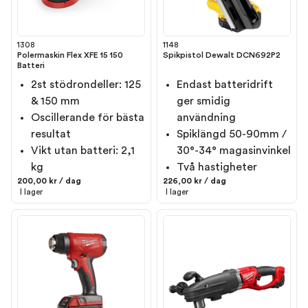
1308
1148
Polermaskin Flex XFE 15 150
Spikpistol Dewalt DCN692P2
Batteri
2st stödrondeller: 125
Endast batteridrift
& 150 mm
ger smidig
Oscillerande för bästa
användning
resultat
Spiklängd 50-90mm /
Vikt utan batteri: 2,1
30°-34° magasinvinkel
kg
Två hastigheter
200,00 kr / dag
226,00 kr / dag
I lager
I lager