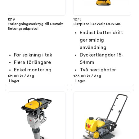
1219
1278
Förlängningsverktyg till Dewalt
Listpistol DeWalt DCN680
Betongspikpistol
Endast batteridrift
ger smidig
användning
För spikning i tak
Dyckertlängder 15-
Flera förlängare
54mm
Enkel montering
Två hastigheter
131,00 kr / dag
173,00 kr / dag
I lager
I lager