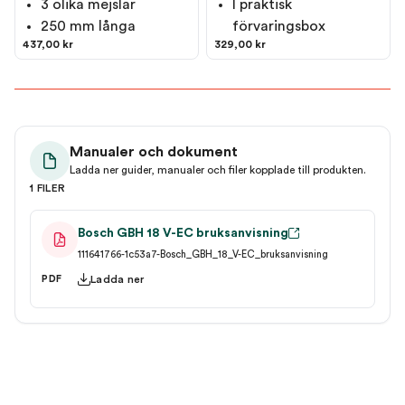
3 olika mejslar
I praktisk
250 mm långa
förvaringsbox
437,00 kr
329,00 kr
Manualer och dokument
Ladda ner guider, manualer och filer kopplade till produkten.
1 FILER
Bosch GBH 18 V-EC bruksanvisning
111641766-1c53a7-Bosch_GBH_18_V-EC_bruksanvisning
Ladda ner
PDF