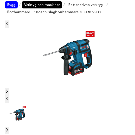
Bygg
/
Verktyg och maskiner
/
Batteridrivna verktyg
/
Borrhammare
/
Bosch Slagborrhammare GBH 18 V-EC