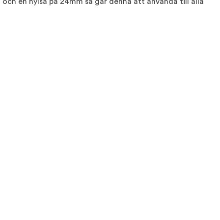
ch en hylsa på 24mm så går denna att använda till alla