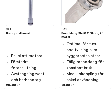
1517
1162
Brandposthuvud
Brandslang DN50 C Storz, 25
meter
Optimal för t.ex.
poolfyllning eller
Enkel att motera
byggarbetsplatser
Förstärkt
Tålig brandslang för
fotanslutning
konstant bruk
Avstängningsventil
Med klokoppling för
och bärhandtag
enkel användning
216,00 kr
88,00 kr