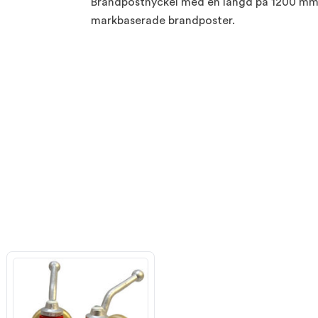
Brandpostnyckel med en längd på 1200 mm o
markbaserade brandposter.