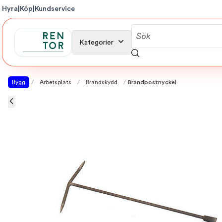
Hyra
|
Köp
|
Kundservice
Kategorier
Bygg
/
Arbetsplats
/
Brandskydd
/
Brandpostnyckel