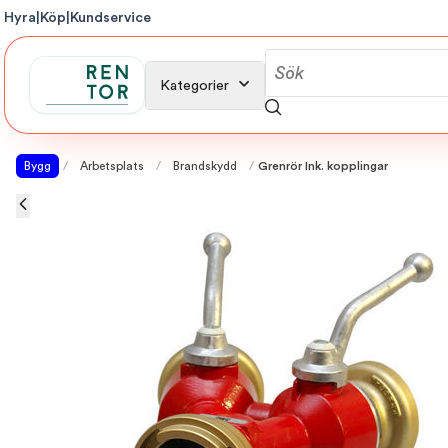
Hyra
|
Köp
|
Kundservice
Kategorier
Bygg
/
Arbetsplats
/
Brandskydd
/
Grenrör Ink. kopplingar