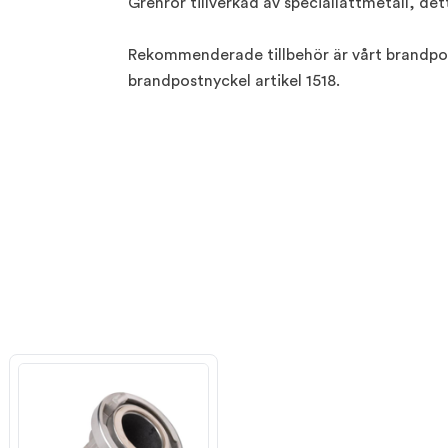
Grenrör tillverkad av speciallättmetall, det
Rekommenderade tillbehör är vårt brandpost
brandpostnyckel artikel 1518.