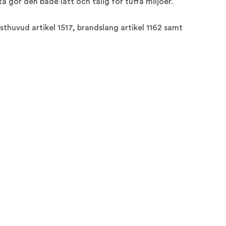
ta gör den både lätt och tålig för tuffa miljöer.
huvud artikel 1517, brandslang artikel 1162 samt