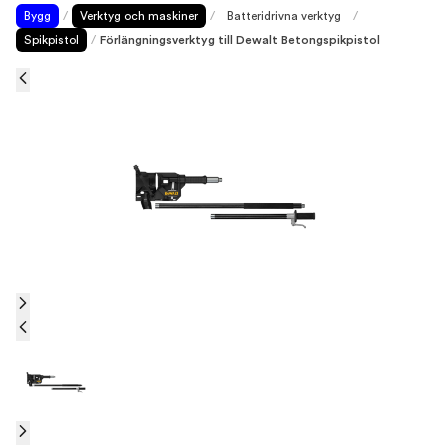
Bygg
/
Verktyg och maskiner
/
Batteridrivna verktyg
/
Spikpistol
/
Förlängningsverktyg till Dewalt Betongspikpistol