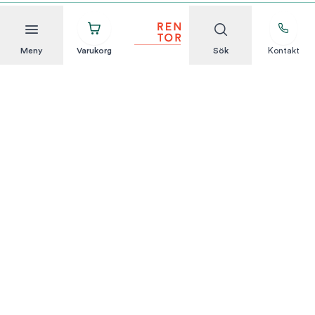
Meny
Varukorg
Sök
Kontakt
Att hyra är enkelt
KUNDSERVICE
Integritetspolicy
Hyresvillkor