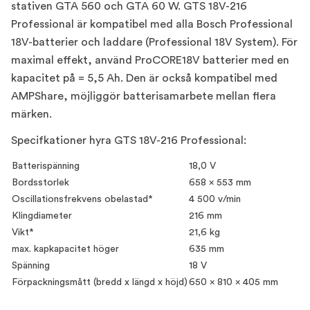
stativen GTA 560 och GTA 60 W. GTS 18V-216
Professional är kompatibel med alla Bosch Professional
18V-batterier och laddare (Professional 18V System). För
maximal effekt, använd ProCORE18V batterier med en
kapacitet på = 5,5 Ah. Den är också kompatibel med
AMPShare, möjliggör batterisamarbete mellan flera
märken.
Specifkationer hyra GTS 18V-216 Professional:
Batterispänning
18,0 V
Bordsstorlek
658 x 553 mm
Oscillationsfrekvens obelastad*
4 500 v/min
Klingdiameter
216 mm
Vikt*
21,6 kg
max. kapkapacitet höger
635 mm
Spänning
18 V
Förpackningsmått (bredd x längd x höjd)
650 x 810 x 405 mm