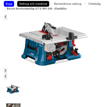
Bygg
/
Verktyg och maskiner
/
Batteridrivna verktyg
/
Cirkelsåg
/
Bosch Bordcirkelsåg GTS 18V-216 - Sladdlös