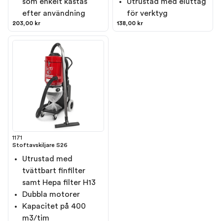
som enkelt kastas
Utrustad med eluttag
efter användning
för verktyg
203,00 kr
138,00 kr
1171
Stoftavskiljare S26
Utrustad med
tvättbart finfilter
samt Hepa filter H13
Dubbla motorer
Kapacitet på 400
m3/tim