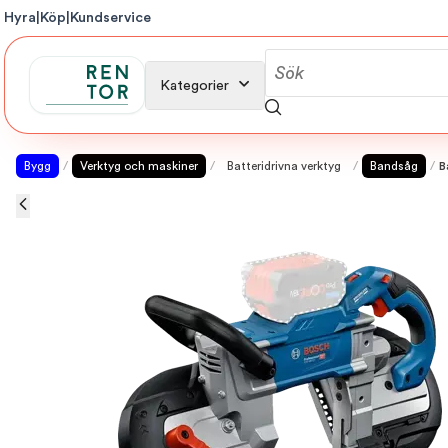
Hyra
|
Köp
|
Kundservice
Kategorier
Bygg
/
Verktyg och maskiner
/
Batteridrivna verktyg
/
Bandsåg
/
B