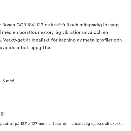
 Bosch GCB 18V-127 en kraftfull och mångsidig lösning
d med en borstlös motor, låg vibrationsnivå och en
Verktyget är idealiskt för kapning av metallprofiler och
 krävande arbetsuppgifter.
1,5 m/s²
åg
acitet på 127 x 127 mm hanterar denna bandsåg djupa och exakta