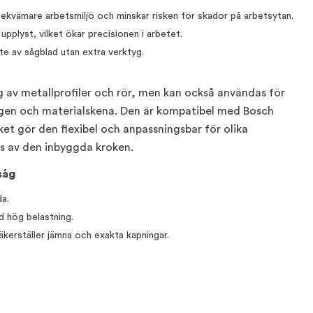
ekvämare arbetsmiljö och minskar risken för skador på arbetsytan.
 upplyst, vilket ökar precisionen i arbetet.
e av sågblad utan extra verktyg.
 av metallprofiler och rör, men kan också användas för
lägen och materialskena. Den är kompatibel med Bosch
et gör den flexibel och anpassningsbar för olika
s av den inbyggda kroken.
såg
a.
d hög belastning.
äkerställer jämna och exakta kapningar.