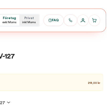
Företag
Privat
FAQ
exkl Moms
inkl Moms
V-127
218,00 kr
127