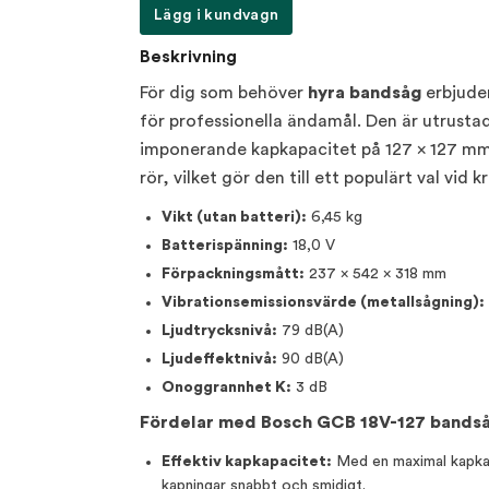
Lägg i kundvagn
Beskrivning
För dig som behöver
hyra bandsåg
erbjuder
för professionella ändamål. Den är utrusta
imponerande kapkapacitet på 127 x 127 mm. 
rör, vilket gör den till ett populärt val vid
Vikt (utan batteri):
6,45 kg
Batterispänning:
18,0 V
Förpackningsmått:
237 x 542 x 318 mm
Vibrationsemissionsvärde (metallsågning):
Ljudtrycksnivå:
79 dB(A)
Ljudeffektnivå:
90 dB(A)
Onoggrannhet K:
3 dB
Fördelar med Bosch GCB 18V-127 bands
Effektiv kapkapacitet:
Med en maximal kapkap
kapningar snabbt och smidigt.