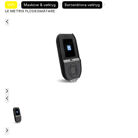
VVS
/
Maskiner & verktyg
/
Batteridrivna verktyg
/
LK METRIX FLÖDESMÄTARE