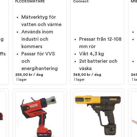
FLÖDESMÄTARE
Connect
M18
Mätverktyg för
vatten och värme
Används inom
ng
industri och
Pressar från 12-108
kommers
mm rör
ffs
Passar för VVS
Vikt 4,3 kg
och
2st batterier och
energihantering
väska
255,00 kr / dag
348,00 kr / dag
245
I lager
I lager
I l