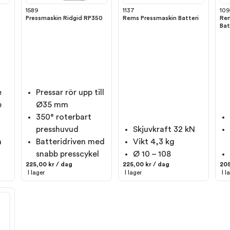
1589
1137
10
Pressmaskin Ridgid RP350
Rems Pressmaskin Batteri
Rem
Bat
e
Pressar rör upp till
b
Ø35 mm
350° roterbart
presshuvud
Skjuvkraft 32 kN
h
Batteridriven med
Vikt 4,3 kg
snabb presscykel
Ø 10 – 108
225,00 kr / dag
225,00 kr / dag
205
I lager
I lager
I l