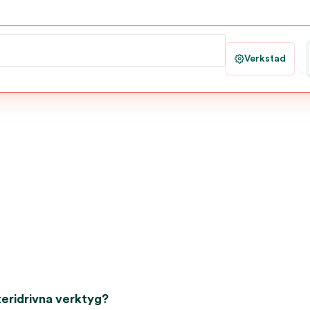
Verkstad
teridrivna verktyg?