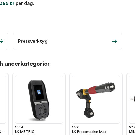
385 kr
per dag.
Pressverktyg
ch underkategorier
1604
1256
161
 -
LK METRIX
LK Pressmaskin Max
MI