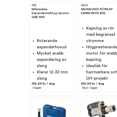
1115
1600
Milwaukee
MILWAUKEE RÖRKAP
Expanderverktyg Uponor
54MM INOX M12
Q&E M12
Kapning av rör
med begränsat
Roterande
utrymme
expanderhuvud
Högpresterand
Mycket snabb
motor för snab
expandering av
kapning
slang
Idealisk för
Klarar 12-32 mm
hantverkare oc
slang
DIY-projekt
136,00 kr / dag
195,00 kr / dag
I lager
Slut i lager