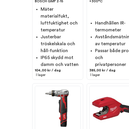
BOSCH GMP 2-15
+300°C
Mäter
materialfukt,
luftfuktighet och
Handhållen IR-
temperatur
termometer
Justerbar
Avståndsmätni
tröskelskala och
av temperatur
håll-funktion
Passar både pro
IP65 skydd mot
och
damm och vatten
privatpersoner
104,00 kr / dag
385,00 kr / dag
I lager
I lager