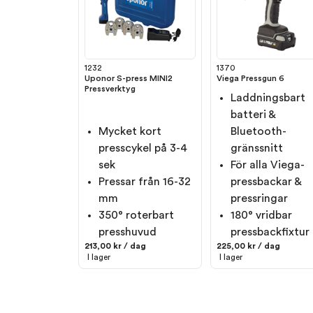
1232
1370
Uponor S-press MINI2
Viega Pressgun 6
Pressverktyg
Laddningsbart
batteri &
Mycket kort
Bluetooth-
presscykel på 3-4
gränssnitt
sek
För alla Viega-
Pressar från 16-32
pressbackar &
mm
pressringar
350° roterbart
180° vridbar
presshuvud
pressbackfixtur
213,00 kr / dag
225,00 kr / dag
I lager
I lager