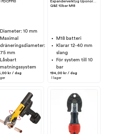
 FDCPF10
Expanderverktyg Uponor
Q&E 10bar M18
Diameter: 10 mm
Maximal
M18 batteri
dräneringsdiameter:
Klarar 12-40 mm
75 mm
slang
Låsbart
För system till 10
matningssystem
bar
,00 kr / dag
194,00 kr / dag
ager
I lager